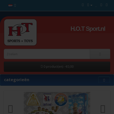
H.O.T Sport.nl
0 product(en) - €0,00
categorieën
HOT Sport, Groothandel - Im