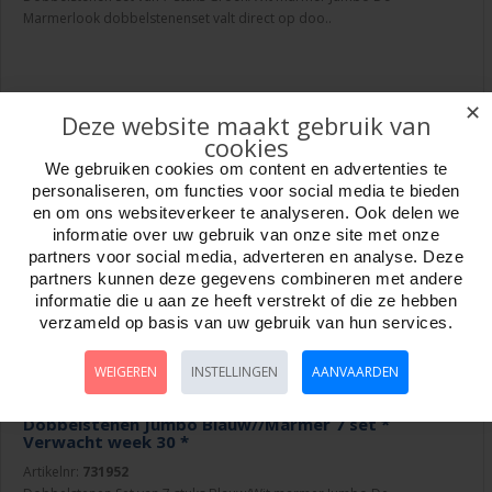
Marmerlook dobbelstenenset valt direct op doo..
✕
Deze website maakt gebruik van
Week 30
cookies
We gebruiken cookies om content en advertenties te
personaliseren, om functies voor social media te bieden
en om ons websiteverkeer te analyseren. Ook delen we
informatie over uw gebruik van onze site met onze
partners voor social media, adverteren en analyse. Deze
partners kunnen deze gegevens combineren met andere
informatie die u aan ze heeft verstrekt of die ze hebben
verzameld op basis van uw gebruik van hun services.
WEIGEREN
INSTELLINGEN
AANVAARDEN
Dobbelstenen Jumbo Blauw//Marmer 7 set *
Verwacht week 30 *
Artikelnr:
731952